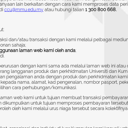
rtanyaan lain berkaitan dengan cara kami memproses data pe
di
ccu@mmu.edu.my
atau hubungi talian
1 300 800 668.
t:
raksi dan/atau transaksi dengan kami melalui pelbagai mediu
onan sahaja;
nggunaan laman web kami oleh anda
;
di.
u berurusan dengan kami sama ada melalui laman web ini at
arang langganan produk dan perkhidmatan Universiti dan Kum
n pengalaman anda dengan produk dan perkhidmatan kami,
d kepada nama, alamat, kad pengenalan, nombor pasport, peker
pilihan cara perhubungan/komunikasi.
laman web kami untuk tujuan membuat transaksi pembayaran 
an dikumpulkan untuk tujuan memproses pembayaran tersebut.
eh oleh kami melalui urus niaga tersebut secara kolektifnya d