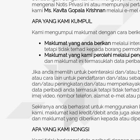
mengenai Notis Privasi ini atau mempunyai pe
kami
Ms. Kavita Gopala Krishnan
melalui e-mel 
APA YANG KAMI KUMPUL
Kami mengumpul maklumat dengan cara beriku
Maklumat yang anda berikan
melalui inte
tetapi tidak terhad kepada borang permoh
Maklumat yang kami perolehi melalui pe
dan maklumat ini termasuklah data periba
Jika anda memilih untuk berinteraksi dan/ata
atau cara lain untuk pendaftaran dan/atau seb
dan/atau peningkatan dan/atau memperkayaka
data peribadi anda termasuk tetapi tidak terha
imej video, nombor telefon, alamat e-mel atau 
Sekiranya anda berhasrat untuk menggunakan 
kami, maklumat kad kredit/debit anda juga ak
dan maklumat yang diberikan kepada atau diperol
APA YANG KAMI KONGSI