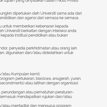
tuk tujuan yang dinyatakan dalam Notis Privasi
kin diperlukan oleh Universiti sama ada dari
pendidikan dan agensi dari semasa ke semasa.
uju untuk memberikan kebenaran kepada
 Universiti berkaitan dengan interaksi anda
kepada institusi pendidikan atau bukan
dor, penyedia perkhidmatan atau orang lain
kan, digunakan dan/atau didedahkan untuk
n/atau Kumpulan kami);
ogram pertukaran, biasiswa, anugerah, yuran,
secondments) atau latihan dengan organisasi
unas perundangan atau pematuhan peraturan-
i, termasuk mendapatkan rujukan dan/atau
n/atau mentadbir dan mengurus program