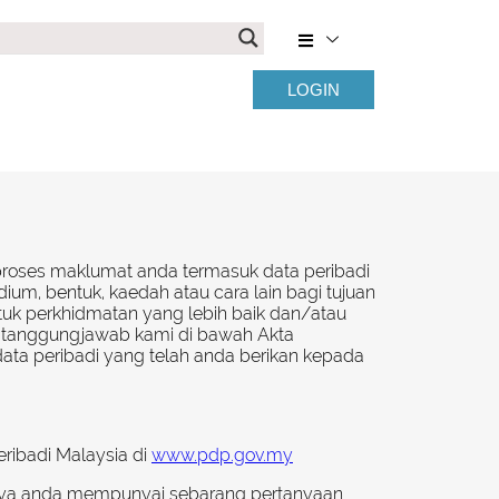
LOGIN
emproses maklumat anda termasuk data peribadi
um, bentuk, kaedah atau cara lain bagi tujuan
uk perkhidmatan yang lebih baik dan/atau
 tanggungjawab kami di bawah Akta
data peribadi yang telah anda berikan kepada
ribadi Malaysia di
www.pdp.gov.my
anya anda mempunyai sebarang pertanyaan