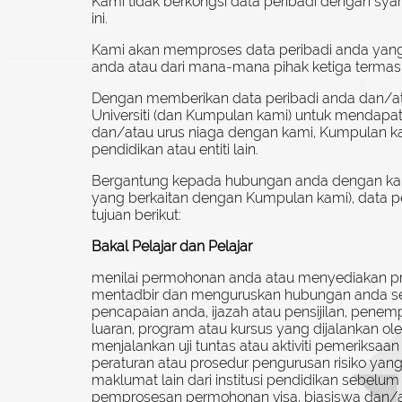
Kami tidak berkongsi data peribadi dengan syari
ini.
Kami akan memproses data peribadi anda yang 
anda atau dari mana-mana pihak ketiga termasu
Dengan memberikan data peribadi anda dan/at
Universiti (dan Kumpulan kami) untuk mendapat
dan/atau urus niaga dengan kami, Kumpulan kam
pendidikan atau entiti lain.
Bergantung kepada hubungan anda dengan kami 
yang berkaitan dengan Kumpulan kami), data 
tujuan berikut:
Bakal Pelajar dan Pelajar
menilai permohonan anda atau menyediakan pro
mentadbir dan menguruskan hubungan anda seba
pencapaian anda, ijazah atau pensijilan, pen
luaran, program atau kursus yang dijalankan oleh
menjalankan uji tuntas atau aktiviti pemeriksa
peraturan atau prosedur pengurusan risiko yan
maklumat lain dari institusi pendidikan sebelum i
pemprosesan permohonan visa, biasiswa dan/