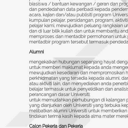
biasiswa / bantuan kewangan / geran dan pro
dan pendedahan data peribadi kepada penderma,
acara, kajian dan/atau publisiti program Univers
kumpulan pelajar, persidangan, program, aktivi
pelajar kami, mewujudkan peluang rangkaian 
dan di luar bilik kuliah dan untuk membantu 
memproses dan mentadbir permohonan untuk progra
mentadbir program tersebut termasuk pendedahan
Alumni
mengekalkan hubungan sepanjang hayat dengan 
untuk memberi maklumat kepada anda mengenai
mewujudkan kesedaran dan mempromosikan hu
perkhidmatan yang tersedia kepada alumni, 
atau aktiviti lain, dan menyediakan anda penerbit
belajar termasuk untuk penyelidikan dan analisi
perancangan dasar Universiti;
untuk memudahkan perhubungan di kalangan pes
yang dianjurkan oleh Universiti yang terbuka
melibatkan alumni Universiti untuk memberikan
tindakan terima kasih kepada alma mater mere
Calon Pekerja dan Pekerja