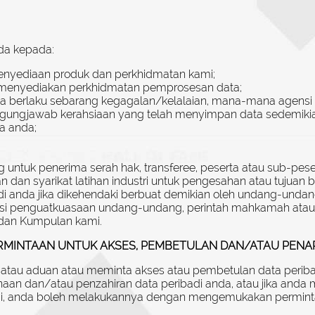
nda kepada:
penyediaan produk dan perkhidmatan kami;
ng menyediakan perkhidmatan pemprosesan data;
nya berlaku sebarang kegagalan/kelalaian, mana-mana agensi
ngjawab kerahsiaan yang telah menyimpan data sedemikian se
a anda;
tuk penerima serah hak, transferee, peserta atau sub-pesert
dan syarikat latihan industri untuk pengesahan atau tujuan be
i anda jika dikehendaki berbuat demikian oleh undang-undang a
si penguatkuasaan undang-undang, perintah mahkamah atau p
 dan Kumpulan kami.
MINTAAN UNTUK AKSES, PEMBETULAN DAN/ATAU PENAR
atau aduan atau meminta akses atau pembetulan data periba
an dan/atau penzahiran data peribadi anda, atau jika anda 
i, anda boleh melakukannya dengan mengemukakan permintaa