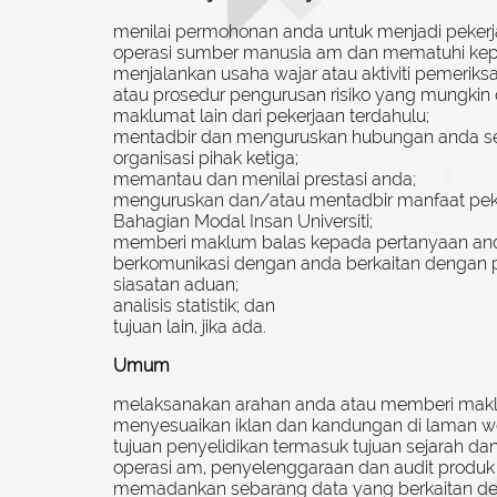
menilai permohonan anda untuk menjadi pekerj
operasi sumber manusia am dan mematuhi kep
menjalankan usaha wajar atau aktiviti pemerik
atau prosedur pengurusan risiko yang mungkin 
maklumat lain dari pekerjaan terdahulu;
mentadbir dan menguruskan hubungan anda se
organisasi pihak ketiga;
memantau dan menilai prestasi anda;
menguruskan dan/atau mentadbir manfaat pekerj
Bahagian Modal Insan Universiti;
memberi maklum balas kepada pertanyaan an
berkomunikasi dengan anda berkaitan dengan
siasatan aduan;
analisis statistik; dan
tujuan lain, jika ada.
Umum
melaksanakan arahan anda atau memberi mak
menyesuaikan iklan dan kandungan di laman we
tujuan penyelidikan termasuk tujuan sejarah dan s
operasi am, penyelenggaraan dan audit produk
memadankan sebarang data yang berkaitan deng