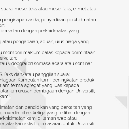
uara, mesej teks atau mesej faks, e-mel atau
n penginapan anda, penyediaan perkhidmatan
an;
g berkaitan dengan perkhidmatan yang
 atau pengabaian, aduan, urus niaga yang
au memberi maklum balas kepada permintaan
rkaitan;
tau videografer) semasa acara atau seminar
, faks dan/atau panggilan suara;
erniagaan Kumpulan kami, peningkatan produk
alam terma agregat yang luas kepada
lankan urusan perniagaan dengan Universiti;
kami;
hidmatan dan pendidikan yang berkaitan yang
nyedia pihak ketiga yang terlibat dengan
erkhidmatan kami di laman web atau
jalankan aktiviti pemasaran untuk Universiti