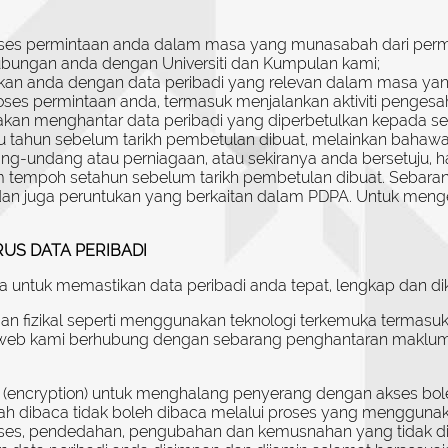
ses permintaan anda dalam masa yang munasabah dari permin
hubungan anda dengan Universiti dan Kumpulan kami;
kan anda dengan data peribadi yang relevan dalam masa yan
es permintaan anda, termasuk menjalankan aktiviti pengesa
akan menghantar data peribadi yang diperbetulkan kepada set
tahun sebelum tarikh pembetulan dibuat, melainkan bahawa o
ang-undang atau perniagaan, atau sekiranya anda bersetuju,
am tempoh setahun sebelum tarikh pembetulan dibuat. Sebar
dan juga peruntukan yang berkaitan dalam PDPA. Untuk menge
US DATA PERIBADI
untuk memastikan data peribadi anda tepat, lengkap dan dik
 fizikal seperti menggunakan teknologi terkemuka termasuk 
 web kami berhubung dengan sebarang penghantaran makluma
 (encryption) untuk menghalang penyerang dengan akses bol
 telah dibaca tidak boleh dibaca melalui proses yang mengguna
ses, pendedahan, pengubahan dan kemusnahan yang tidak dib