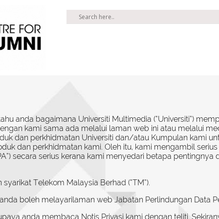
ritahu anda bagaimana Universiti Multimedia (“Universiti”) m
dengan kami sama ada melalui laman web ini atau melalui medi
uk dan perkhidmatan Universiti dan/atau Kumpulan kami unt
k dan perkhidmatan kami. Oleh itu, kami mengambil serius
PA”) secara serius kerana kami menyedari betapa pentingnya 
syarikat Telekom Malaysia Berhad (“TM”).
 anda boleh melayarilaman web Jabatan Perlindungan Data Pe
paya anda membaca Notis Privasi kami dengan teliti. Sekir