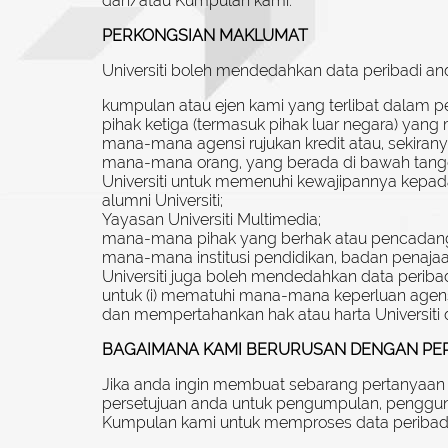
dan/atau Kumpulan kami.
PERKONGSIAN MAKLUMAT
Universiti boleh mendedahkan data peribadi a
kumpulan atau ejen kami yang terlibat dalam 
pihak ketiga (termasuk pihak luar negara) ya
mana-mana agensi rujukan kredit atau, sekira
mana-mana orang, yang berada di bawah tanggu
Universiti untuk memenuhi kewajipannya kepad
alumni Universiti;
Yayasan Universiti Multimedia;
mana-mana pihak yang berhak atau pencadang un
mana-mana institusi pendidikan, badan penajaan 
Universiti juga boleh mendedahkan data peribad
untuk (i) mematuhi mana-mana keperluan agen
dan mempertahankan hak atau harta Universiti
BAGAIMANA KAMI BERURUSAN DENGAN PER
Jika anda ingin membuat sebarang pertanyaan 
persetujuan anda untuk pengumpulan, pengguna
Kumpulan kami untuk memproses data peribad