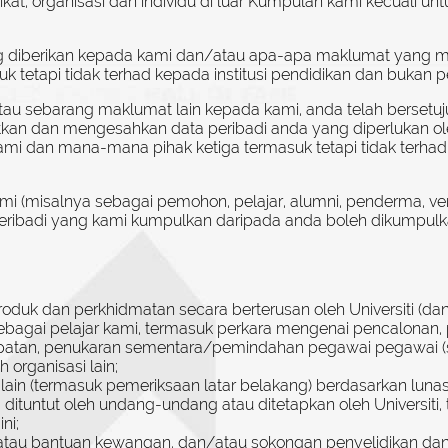
kat, organisasi dan individu di luar Kumpulan kami kecuali un
diberikan kepada kami dan/atau apa-apa maklumat yang mung
k tetapi tidak terhad kepada institusi pendidikan dan bukan 
au sebarang maklumat lain kepada kami, anda telah berset
kan dan mengesahkan data peribadi anda yang diperlukan oleh
i dan mana-mana pihak ketiga termasuk tetapi tidak terhad 
(misalnya sebagai pemohon, pelajar, alumni, penderma, ven
peribadi yang kami kumpulkan daripada anda boleh dikumpul
duk dan perkhidmatan secara berterusan oleh Universiti (da
gai pelajar kami, termasuk perkara mengenai pencalonan, pr
empatan, penukaran sementara/pemindahan pegawai pegawai (
 organisasi lain;
an lain (termasuk pemeriksaan latar belakang) berdasarkan l
g dituntut oleh undang-undang atau ditetapkan oleh Universit
ni;
atau bantuan kewangan, dan/atau sokongan penyelidikan da