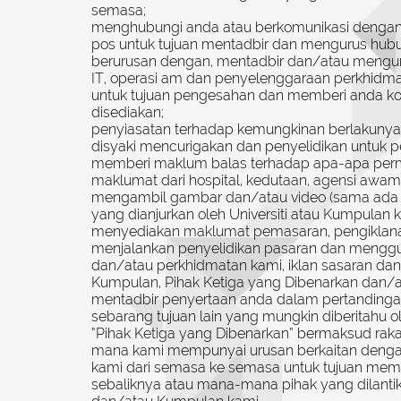
semasa;
menghubungi anda atau berkomunikasi dengan a
pos untuk tujuan mentadbir dan mengurus hub
berurusan dengan, mentadbir dan/atau mengu
IT, operasi am dan penyelenggaraan perkhidmat
untuk tujuan pengesahan dan memberi anda kom
disediakan;
penyiasatan terhadap kemungkinan berlakunya 
disyaki mencurigakan dan penyelidikan untuk
memberi maklum balas terhadap apa-apa perm
maklumat dari hospital, kedutaan, agensi awam
mengambil gambar dan/atau video (sama ada ole
yang dianjurkan oleh Universiti atau Kumpulan ka
menyediakan maklumat pemasaran, pengiklanan 
menjalankan penyelidikan pasaran dan menggun
dan/atau perkhidmatan kami, iklan sasaran d
Kumpulan, Pihak Ketiga yang Dibenarkan dan/a
mentadbir penyertaan anda dalam pertandingan
sebarang tujuan lain yang mungkin diberitahu o
“Pihak Ketiga yang Dibenarkan” bermaksud rakan
mana kami mempunyai urusan berkaitan dengan
kami dari semasa ke semasa untuk tujuan mem
sebaliknya atau mana-mana pihak yang dilantik 