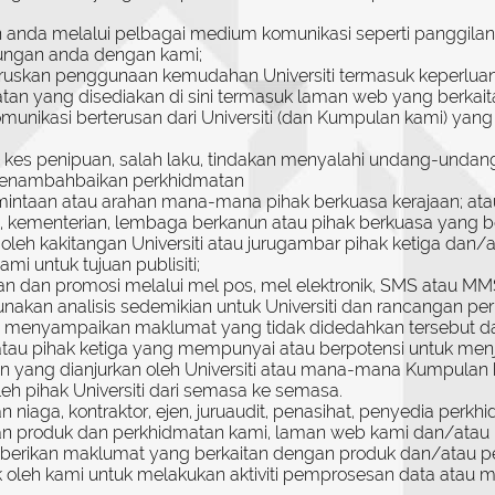
nda melalui pelbagai medium komunikasi seperti panggilan s
ungan anda dengan kami;
ruskan penggunaan kemudahan Universiti termasuk keperlua
an yang disediakan di sini termasuk laman web yang berkait
unikasi berterusan dari Universiti (dan Kumpulan kami) yan
kes penipuan, salah laku, tindakan menyalahi undang-undang
 penambahbaikan perkhidmatan
intaan atau arahan mana-mana pihak berkuasa kerajaan; at
, kementerian, lembaga berkanun atau pihak berkuasa yang be
h kakitangan Universiti atau jurugambar pihak ketiga dan/a
mi untuk tujuan publisiti;
dan promosi melalui mel pos, mel elektronik, SMS atau MMS
akan analisis sedemikian untuk Universiti dan rancangan p
an menyampaikan maklumat yang tidak didedahkan tersebut d
tau pihak ketiga yang mempunyai atau berpotensi untuk menja
 yang dianjurkan oleh Universiti atau mana-mana Kumpulan 
leh pihak Universiti dari semasa ke semasa.
 niaga, kontraktor, ejen, juruaudit, penasihat, penyedia perk
 produk dan perkhidmatan kami, laman web kami dan/atau pe
berikan maklumat yang berkaitan dengan produk dan/atau p
oleh kami untuk melakukan aktiviti pemprosesan data atau men