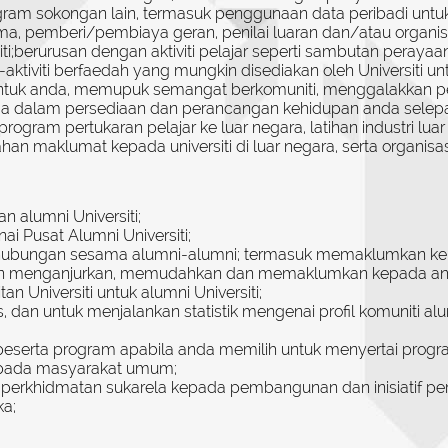
gram sokongan lain, termasuk penggunaan data peribadi unt
 pemberi/pembiaya geran, penilai luaran dan/atau organisas
iti;berurusan dengan aktiviti pelajar seperti sambutan perayaa
ti-aktiviti berfaedah yang mungkin disediakan oleh Universi
untuk anda, memupuk semangat berkomuniti, menggalakkan pe
anda dalam persediaan dan perancangan kehidupan anda selepa
m pertukaran pelajar ke luar negara, latihan industri luar ne
 maklumat kepada universiti di luar negara, serta organisas
alumni Universiti;
 Pusat Alumni Universiti;
bungan sesama alumni-alumni; termasuk memaklumkan kepa
dan menganjurkan, memudahkan dan memaklumkan kepada anda
an Universiti untuk alumni Universiti;
s, dan untuk menjalankan statistik mengenai profil komuniti a
erta program apabila anda memilih untuk menyertai program
 kepada masyarakat umum;
 perkhidmatan sukarela kepada pembangunan dan inisiatif pe
ka;